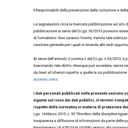
Il Responsabile della prevenzione della corruzione e della
Le segnalazioni circa la mancata pubblicazione sul sito d
pubblicazione ai sensi del D.Lgs. 33/2013 possono essere 
di formalismo. Non saranno fornite, tramite tale indirizzo 
carattere generale per i quali si rimanda alle sedi opportu
Ai sensi dell’articolo 5 comma 2 del D.Lgs. n.33/2013, è po
Esercitando tale diritto chiunque può accedere, senza n
da Geat srl ulteriori rispetto a quelle la cui pubblicazion
accesso civico
.
I dati personali pubblicati nella presente sezione so
vigente sul riuso dei dati pubblici, in termini compati
rispetto della normativa in materia di protezione dei
Lgs. 14 Marzo 2013, n. 33 “Riordino della disciplina riguard
trasparenza e diffusione di informazioni da parte delle pu
Regolamento UE 679/2016 (GDPR) relativo alla protezione