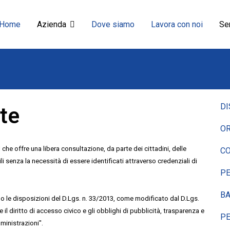
Home
Azienda
Dove siamo
Lavora con noi
Ser
DI
te
OR
rl che offre una libera consultazione, da parte dei cittadini, delle
CO
ili senza la necessità di essere identificati attraverso credenziali di
P
BA
 le disposizioni del D.Lgs. n. 33/2013, come modificato dal D.Lgs.
e il diritto di accesso civico e gli obblighi di pubblicità, trasparenza e
P
ministrazioni".