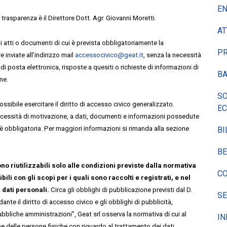
EN
 trasparenza è il Direttore Dott. Agr.
Giovanni Moretti.
AT
i atti o documenti di cui è prevista obbligatoriamente la
P
inviate all’indirizzo mail
accessocivico@geat.it
, senza la necessità
di posta elettronica, risposte a quesiti o richieste di informazioni di
BA
ne.
SO
ssibile esercitare il diritto di accesso civico generalizzato.
E
ecessità di motivazione, a dati, documenti e informazioni possedute
e è obbligatoria. Per maggiori informazioni si rimanda alla sezione
BI
BE
no riutilizzabili solo alle condizioni previste dalla normativa
CO
bili con gli scopi per i quali sono raccolti e registrati, e nel
 dati personali.
Circa gli obblighi di pubblicazione previsti dal D.
SE
ante il diritto di accesso civico e gli obblighi di pubblicità,
bbliche amministrazioni”, Geat srl osserva la normativa di cui al
IN
 delle persone fisiche con riguardo al trattamento dei dati