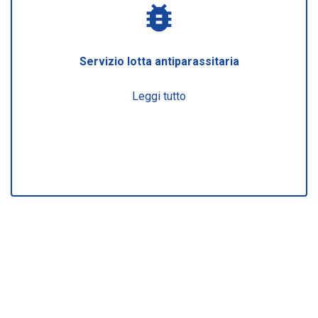
bug_report
Servizio lotta antiparassitaria
Leggi tutto