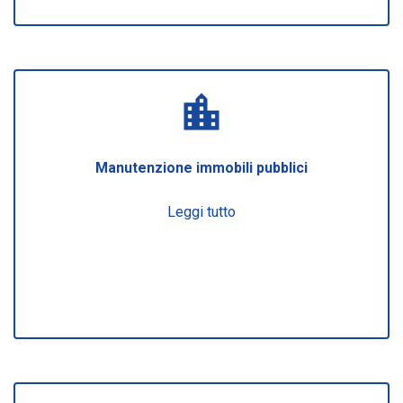
location_city
Manutenzione immobili pubblici
Leggi tutto