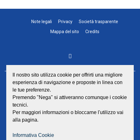
Note legali
Privacy
Società trasparente
Mappa del sito
Credits
Il nostro sito utilizza cookie per offrirti una migliore
esperienza di navigazione e proposte in linea con
GEAT Srl
le tue preferenze.
Sede legale e amministrativa:
Viale Lombardia 17 - 47838 Riccione
Premendo "Nega" si attiveranno comunque i cookie
P.iva/Reg. Imp. Rimini n. 02418910408
tecnici.
Capitale sociale euro 12.233.943,00 I.V.
Per maggiori informazioni o bloccarne l'utilizzo vai
alla pagina.
Centralino
0541 668011
Fax: 0541 643613
Informativa Cookie
E-mail:
info@geat.it