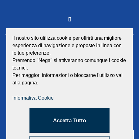
Il nostro sito utilizza cookie per offrirti una migliore
esperienza di navigazione e proposte in linea con
GEAT Srl
le tue preferenze.
Sede legale e amministrativa:
Viale Lombardia 17 - 47838 Riccione
Premendo "Nega" si attiveranno comunque i cookie
P.iva/Reg. Imp. Rimini n. 02418910408
tecnici.
Capitale sociale euro 12.233.943,00 I.V.
Per maggiori informazioni o bloccarne l'utilizzo vai
alla pagina.
Centralino
0541 668011
Fax: 0541 643613
Informativa Cookie
E-mail:
info@geat.it
©
GEAT Srl
| All Rights Reserved.
Accetta Tutto