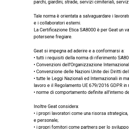
parchi, giardini, strade, servizi cimiteriali, servi
Tale norma è orientata a salvaguardare i lavorator
e i collaboratori esterni.
La Certificazione Etica SA8000 è per Geat un valo
potersene fregiare.
Geat si impegna ad aderire e a conformarsi a:
• tutti i requisiti della norma di riferimento SA8
• Convenzioni dell'Organizzazione Internazional
• Convenzione delle Nazioni Unite dei Diritti del
• tutte le Leggi Nazionali ed Internazionali in ma
lavoro e il Regolamento UE 679/2016 GDPR in ma
• norme di comportamento definite all'interno de
Inoltre Geat considera:
• i propri lavoratori come una risorsa strategica
e personale;
• i propri fornitori come partners per lo svilup