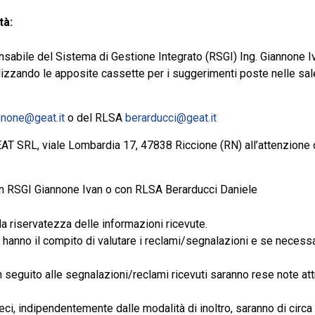
tà:
nsabile del Sistema di Gestione Integrato (RSGI) Ing. Giannone I
izzando le apposite cassette per i suggerimenti poste nelle sale
nnone@geat.it
o del RLSA
berarducci@geat.it
AT SRL, viale Lombardia 17, 47838 Riccione (RN) all’attenzione
con RSGI Giannone Ivan o con RLSA Berarducci Daniele
la riservatezza delle informazioni ricevute.
anno il compito di valutare i reclami/segnalazioni e se necessari
n seguito alle segnalazioni/reclami ricevuti saranno rese note attr
ci, indipendentemente dalle modalità di inoltro, saranno di circa 