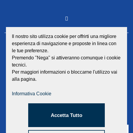
Il nostro sito utilizza cookie per offrirti una migliore
esperienza di navigazione e proposte in linea con
GEAT Srl
le tue preferenze.
Sede legale e amministrativa:
Viale Lombardia 17 - 47838 Riccione
Premendo "Nega" si attiveranno comunque i cookie
P.iva/Reg. Imp. Rimini n. 02418910408
tecnici.
Capitale sociale euro 12.233.943,00 I.V.
Per maggiori informazioni o bloccarne l'utilizzo vai
alla pagina.
Centralino
0541 668011
Fax: 0541 643613
Informativa Cookie
E-mail:
info@geat.it
©
GEAT Srl
| All Rights Reserved.
Accetta Tutto