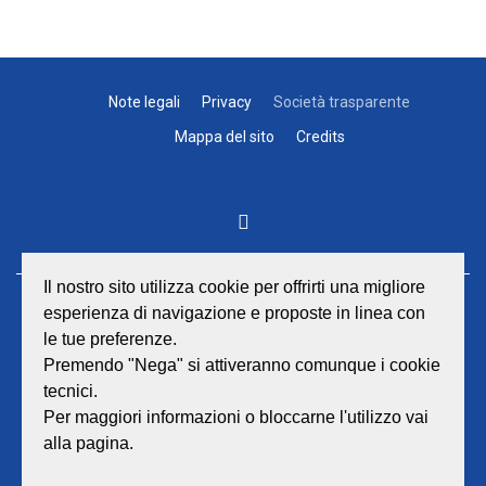
Note legali
Privacy
Società trasparente
Mappa del sito
Credits
Il nostro sito utilizza cookie per offrirti una migliore
esperienza di navigazione e proposte in linea con
GEAT Srl
le tue preferenze.
Sede legale e amministrativa:
Viale Lombardia 17 - 47838 Riccione
Premendo "Nega" si attiveranno comunque i cookie
P.iva/Reg. Imp. Rimini n. 02418910408
tecnici.
Capitale sociale euro 12.233.943,00 I.V.
Per maggiori informazioni o bloccarne l'utilizzo vai
alla pagina.
Centralino
0541 668011
Fax: 0541 643613