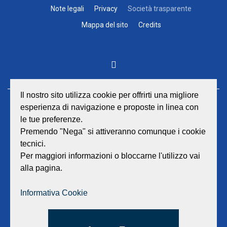
Note legali
Privacy
Società trasparente
Mappa del sito
Credits
Il nostro sito utilizza cookie per offrirti una migliore
esperienza di navigazione e proposte in linea con
GEAT Srl
le tue preferenze.
Sede legale e amministrativa:
Viale Lombardia 17 - 47838 Riccione
Premendo "Nega" si attiveranno comunque i cookie
P.iva/Reg. Imp. Rimini n. 02418910408
tecnici.
Capitale sociale euro 12.233.943,00 I.V.
Per maggiori informazioni o bloccarne l'utilizzo vai
alla pagina.
Centralino
0541 668011
Fax: 0541 643613
Informativa Cookie
E-mail:
info@geat.it
©
GEAT Srl
| All Rights Reserved.