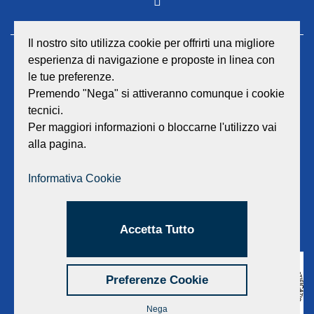
Il nostro sito utilizza cookie per offrirti una migliore
esperienza di navigazione e proposte in linea con
GEAT Srl
le tue preferenze.
Sede legale e amministrativa:
Viale Lombardia 17 - 47838 Riccione
Premendo "Nega" si attiveranno comunque i cookie
P.iva/Reg. Imp. Rimini n. 02418910408
tecnici.
Capitale sociale euro 12.233.943,00 I.V.
Per maggiori informazioni o bloccarne l'utilizzo vai
alla pagina.
Centralino
0541 668011
Fax: 0541 643613
Informativa Cookie
E-mail:
info@geat.it
©
GEAT Srl
| All Rights Reserved.
Accetta Tutto
Preferenze Cookie
Nega