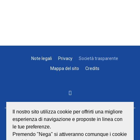
Note legali
Privacy
Società trasparente
Mappa del sito
Credits
Il nostro sito utilizza cookie per offrirti una migliore
esperienza di navigazione e proposte in linea con
GEAT Srl
le tue preferenze.
Sede legale e amministrativa:
Viale Lombardia 17 - 47838 Riccione
Premendo "Nega" si attiveranno comunque i cookie