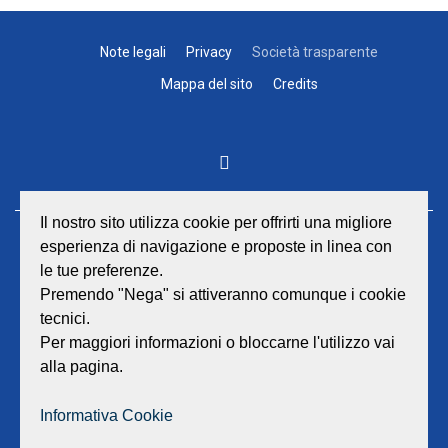
Note legali
Privacy
Società trasparente
Mappa del sito
Credits
Il nostro sito utilizza cookie per offrirti una migliore
esperienza di navigazione e proposte in linea con
GEAT Srl
le tue preferenze.
Sede legale e amministrativa:
Viale Lombardia 17 - 47838 Riccione
Premendo "Nega" si attiveranno comunque i cookie
P.iva/Reg. Imp. Rimini n. 02418910408
tecnici.
Capitale sociale euro 12.233.943,00 I.V.
Per maggiori informazioni o bloccarne l'utilizzo vai
alla pagina.
Centralino
0541 668011
Fax: 0541 643613
Informativa Cookie
E-mail:
info@geat.it
©
GEAT Srl
| All Rights Reserved.