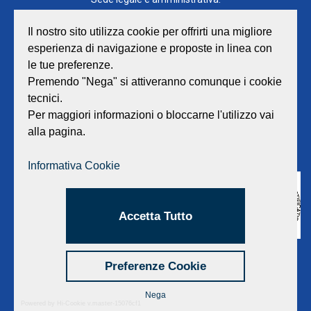
Viale Lombardia 17 - 47838 Riccione
P.iva/Reg. Imp. Rimini n. 02418910408
Il nostro sito utilizza cookie per offrirti una migliore
Capitale sociale euro 12.233.943,00 I.V.
esperienza di navigazione e proposte in linea con
le tue preferenze.
Centralino
0541 668011
Premendo "Nega" si attiveranno comunque i cookie
Fax: 0541 643613
tecnici.
E-mail:
info@geat.it
Per maggiori informazioni o bloccarne l'utilizzo vai
©
GEAT Srl
| All Rights Reserved.
alla pagina.
Informativa Cookie
Accetta Tutto
Preferenze Cookie
Nega
Powered by Hi-Cookie v.master-15076cf1