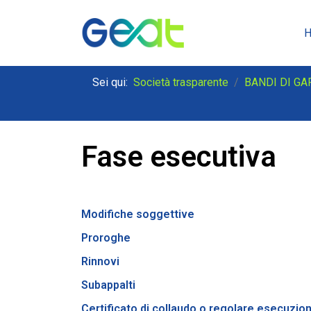
Sei qui:
Società trasparente
BANDI DI GA
Fase esecutiva
Modifiche soggettive
Proroghe
Rinnovi
Subappalti
Certificato di collaudo o regolare esecuzio