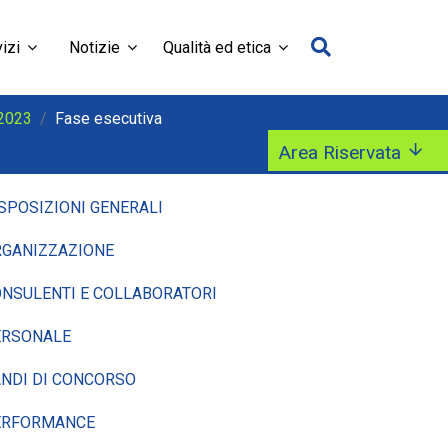
izi
Notizie
Qualità ed etica
 2023
Fase esecutiva
Area Riservata
SPOSIZIONI GENERALI
GANIZZAZIONE
NSULENTI E COLLABORATORI
ERSONALE
NDI DI CONCORSO
ERFORMANCE