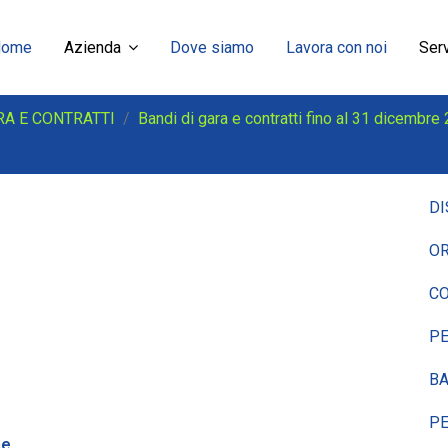
Home
Azienda
Dove siamo
Lavora con noi
Serv
RA E CONTRATTI
Bandi di gara e contratti fino al 31 dicembre
DI
OR
CO
P
BA
P
ne