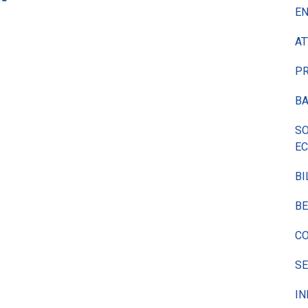
EN
AT
P
BA
SO
E
BI
BE
CO
SE
IN