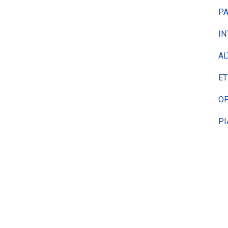
PA
IN
AL
ET
OP
PI