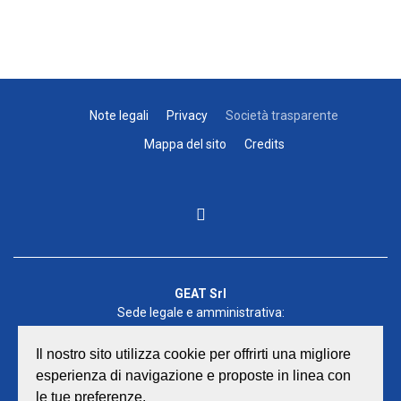
Note legali
Privacy
Società trasparente
Mappa del sito
Credits
GEAT Srl
Sede legale e amministrativa:
Viale Lombardia 17 - 47838 Riccione
P.iva/Reg. Imp. Rimini n. 02418910408
Il nostro sito utilizza cookie per offrirti una migliore
Capitale sociale euro 12.233.943,00 I.V.
esperienza di navigazione e proposte in linea con
le tue preferenze.