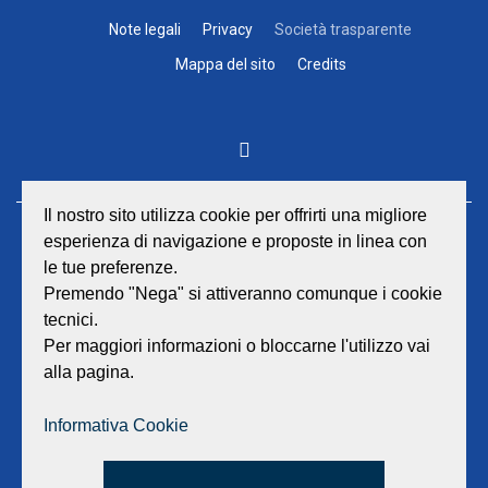
Note legali
Privacy
Società trasparente
Mappa del sito
Credits
Il nostro sito utilizza cookie per offrirti una migliore
esperienza di navigazione e proposte in linea con
GEAT Srl
le tue preferenze.
Sede legale e amministrativa:
Viale Lombardia 17 - 47838 Riccione
Premendo "Nega" si attiveranno comunque i cookie
P.iva/Reg. Imp. Rimini n. 02418910408
tecnici.
Capitale sociale euro 12.233.943,00 I.V.
Per maggiori informazioni o bloccarne l'utilizzo vai
alla pagina.
Centralino
0541 668011
Fax: 0541 643613
Informativa Cookie
E-mail:
info@geat.it
©
GEAT Srl
| All Rights Reserved.