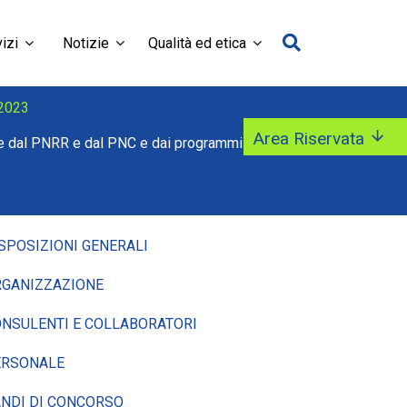
izi
Notizie
Qualità ed etica
 2023
Area Riservata
viste dal PNRR e dal PNC e dai programmi
SPOSIZIONI GENERALI
GANIZZAZIONE
NSULENTI E COLLABORATORI
ERSONALE
NDI DI CONCORSO