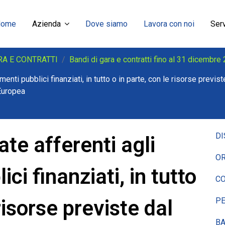
Home
Azienda
Dove siamo
Lavora con noi
Serv
RA E CONTRATTI
Bandi di gara e contratti fino al 31 dicembre
menti pubblici finanziati, in tutto o in parte, con le risorse pre
 Europea
DI
te afferenti agli
OR
ci finanziati, in tutto
CO
risorse previste dal
P
BA