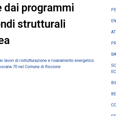
 dai programmi
P
ndi strutturali
EN
AT
ea
P
BA
i lavori di ristrutturazione e risanamento energetico
SO
a Toscana 70 nel Comune di Riccione
E
BI
BE
CO