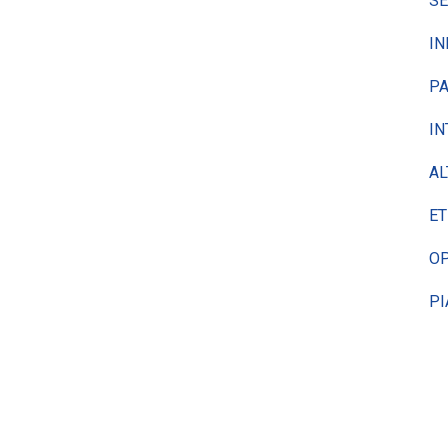
SE
IN
PA
IN
AL
ET
OP
PI