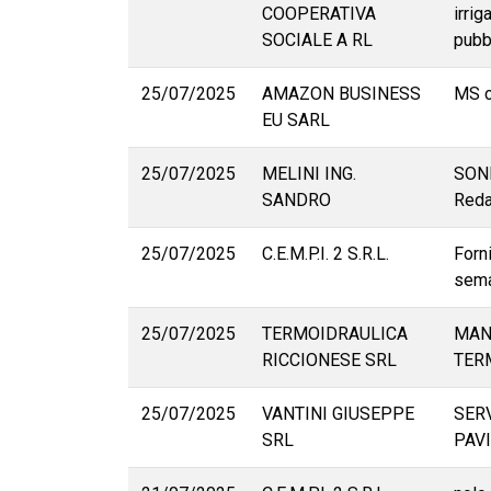
COOPERATIVA
irri
SOCIALE A RL
pubb
25/07/2025
AMAZON BUSINESS
MS c
EU SARL
25/07/2025
MELINI ING.
SOND
SANDRO
Reda
25/07/2025
C.E.M.P.I. 2 S.R.L.
Forni
sema
25/07/2025
TERMOIDRAULICA
MAN
RICCIONESE SRL
TER
25/07/2025
VANTINI GIUSEPPE
SERV
SRL
PAV