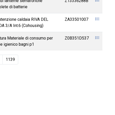
 di lanterne semaforiche
Z13336288B
lete di batterie
tenzione caldaia RIVA DEL
ZA33501007
A 3/A Int.6 (Cohousing)
itura Materiale di consumo per
Z0B351D537
le igienico bagni p1
1139