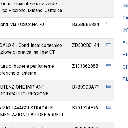
gazione e manutenzione verde
IN
lico Riccione, Misano, Cattolica
PA
ond. Via TOSCANA 70
B35BBBB824
IN
AL
ALO 4 - Cond. incarico tecnico
ZD53CB8144
zione di pratica Inail per CT
ET
tura di batterie per lanterne
Z13336288B
OP
foriche e lanterne
PI
UTENZIONE IMPIANTI
B7B99D3A71
MOIDRAULICI RICCIONE
IZIO LAVAGGI STRADALE,
B791724E76
IMENTAZIONI LAPIDEE ARREDI