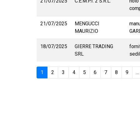
21/07/2025
C.E.M.P.I. 2 S.R.L.
nolo
comp
21/07/2025
MENGUCCI
manu
MAURIZIO
GARD
18/07/2025
GIERRE TRADING
forn
SRL
sedi
1
2
3
4
5
6
7
8
9
...