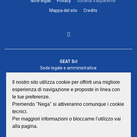
Note legali
Privacy
Società trasparente
Mappa del sito
Credits
GEAT Srl
Sede legale e amministrativa:
Viale Lombardia 17 - 47838 Riccione
P.iva/Reg. Imp. Rimini n. 02418910408
Il nostro sito utilizza cookie per offrirti una migliore
Capitale sociale euro 12.233.943,00 I.V.
esperienza di navigazione e proposte in linea con
le tue preferenze.
Centralino
0541 668011
Premendo "Nega" si attiveranno comunque i cookie
Fax: 0541 643613
tecnici.
E-mail:
info@geat.it
Per maggiori informazioni o bloccarne l'utilizzo vai
©
GEAT Srl
| All Rights Reserved.
alla pagina.