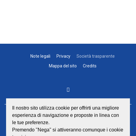
Note legali
Privacy
Società trasparente
Mappa del sito
Credits
Il nostro sito utilizza cookie per offrirti una migliore
esperienza di navigazione e proposte in linea con
GEAT Srl
le tue preferenze.
Sede legale e amministrativa:
Viale Lombardia 17 - 47838 Riccione
Premendo "Nega" si attiveranno comunque i cookie
P.iva/Reg. Imp. Rimini n. 02418910408