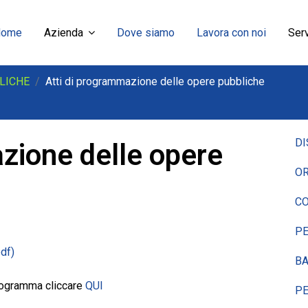
Home
Azienda
Dove siamo
Lavora con noi
Serv
LICHE
Atti di programmazione delle opere pubbliche
DI
zione delle opere
OR
CO
P
BA
programma cliccare
QUI
P