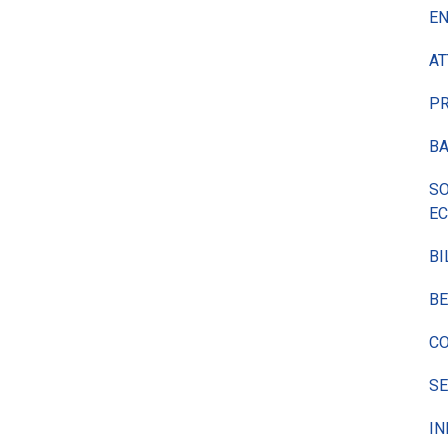
EN
AT
P
BA
SO
E
BI
BE
CO
SE
IN