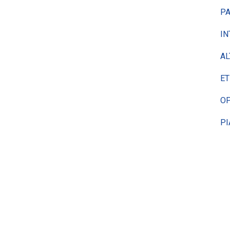
PA
IN
AL
ET
OP
PI