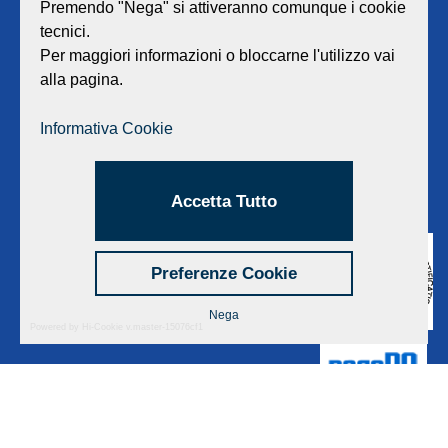
Viale Lombardia 17 - 47838 Riccione
Premendo "Nega" si attiveranno comunque i cookie
P.iva/Reg. Imp. Rimini n. 02418910408
tecnici.
Capitale sociale euro 12.233.943,00 I.V.
Per maggiori informazioni o bloccarne l'utilizzo vai
alla pagina.
Centralino
0541 668011
Fax: 0541 643613
Informativa Cookie
E-mail:
info@geat.it
©
GEAT Srl
| All Rights Reserved.
Accetta Tutto
Preferenze Cookie
Nega
Powered by Hi-Cookie v.master-15076cf1