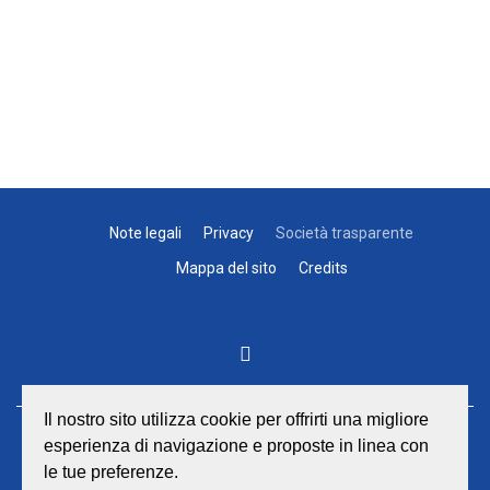
Note legali
Privacy
Società trasparente
Mappa del sito
Credits
Il nostro sito utilizza cookie per offrirti una migliore
esperienza di navigazione e proposte in linea con
GEAT Srl
le tue preferenze.
Sede legale e amministrativa: