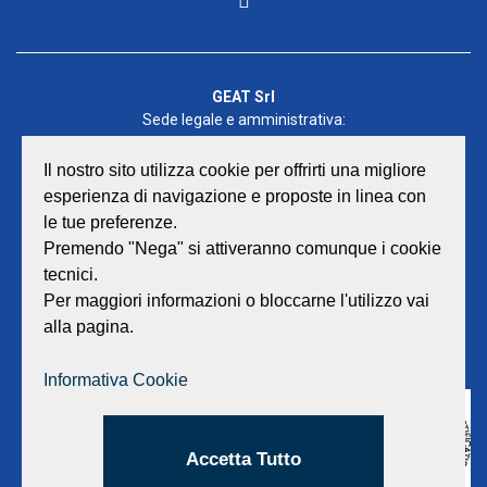
GEAT Srl
Sede legale e amministrativa:
Viale Lombardia 17 - 47838 Riccione
P.iva/Reg. Imp. Rimini n. 02418910408
Il nostro sito utilizza cookie per offrirti una migliore
Capitale sociale euro 12.233.943,00 I.V.
esperienza di navigazione e proposte in linea con
le tue preferenze.
Centralino
0541 668011
Premendo "Nega" si attiveranno comunque i cookie
Fax: 0541 643613
tecnici.
E-mail:
info@geat.it
Per maggiori informazioni o bloccarne l'utilizzo vai
©
GEAT Srl
| All Rights Reserved.
alla pagina.
Informativa Cookie
Accetta Tutto