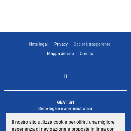
Note legali
Privacy
Società trasparente
Mappa del sito
Credits
GEAT Srl
Sede legale e amministrativa:
Viale Lombardia 17 - 47838 Riccione
P.iva/Reg. Imp. Rimini n. 02418910408
Il nostro sito utilizza cookie per offrirti una migliore
Capitale sociale euro 12.233.943,00 I.V.
esperienza di navigazione e proposte in linea con