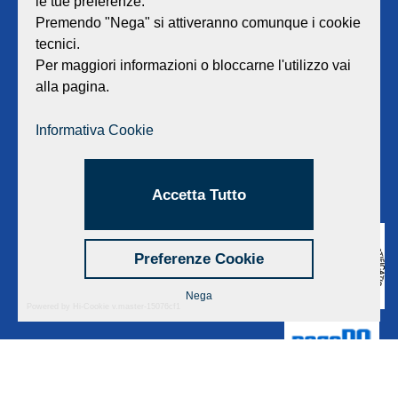
le tue preferenze.
Sede legale e amministrativa:
Viale Lombardia 17 - 47838 Riccione
Premendo "Nega" si attiveranno comunque i cookie
P.iva/Reg. Imp. Rimini n. 02418910408
tecnici.
Capitale sociale euro 12.233.943,00 I.V.
Per maggiori informazioni o bloccarne l'utilizzo vai
alla pagina.
Centralino
0541 668011
Fax: 0541 643613
Informativa Cookie
E-mail:
info@geat.it
©
GEAT Srl
| All Rights Reserved.
Accetta Tutto
Preferenze Cookie
Nega
Powered by Hi-Cookie v.master-15076cf1