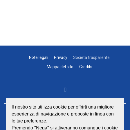
Note legali
Privacy
Società trasparente
Mappa del sito
Credits
Il nostro sito utilizza cookie per offrirti una migliore
esperienza di navigazione e proposte in linea con
GEAT Srl
le tue preferenze.
Sede legale e amministrativa:
Viale Lombardia 17 - 47838 Riccione
Premendo "Nega" si attiveranno comunque i cookie