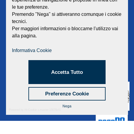
GEAT Srl
le tue preferenze.
Sede legale e amministrativa:
Viale Lombardia 17 - 47838 Riccione
Premendo "Nega" si attiveranno comunque i cookie
P.iva/Reg. Imp. Rimini n. 02418910408
tecnici.
Capitale sociale euro 12.233.943,00 I.V.
Per maggiori informazioni o bloccarne l'utilizzo vai
alla pagina.
Centralino
0541 668011
Fax: 0541 643613
Informativa Cookie
E-mail:
info@geat.it
©
GEAT Srl
| All Rights Reserved.
Accetta Tutto
Preferenze Cookie
Nega
Powered by Hi-Cookie v.master-15076cf1