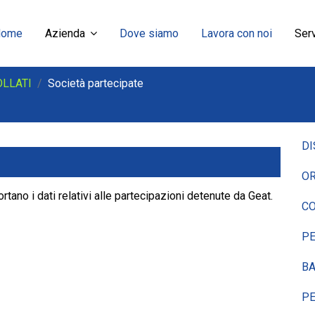
Home
Azienda
Dove siamo
Lavora con noi
Serv
OLLATI
Società partecipate
DI
OR
ortano i dati relativi alle partecipazioni detenute da Geat.
CO
P
BA
P