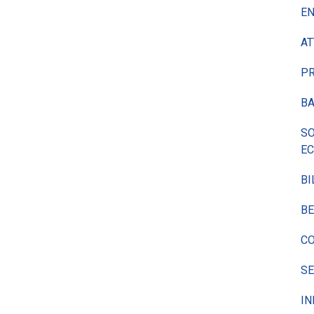
EN
AT
P
BA
SO
E
BI
BE
CO
SE
IN