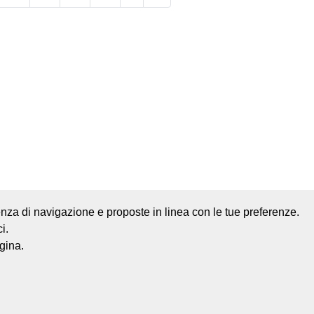
rienza di navigazione e proposte in linea con le tue preferenze.
i.
Mappa del sito
Credits
gina.