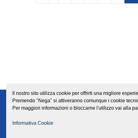
Il nostro sito utilizza cookie per offrirti una migliore espe
Premendo "Nega" si attiveranno comunque i cookie tecnic
Note legali
Privacy
Società trasparente
Per maggiori informazioni o bloccarne l'utilizzo vai alla pa
Informativa Cookie
GEAT Srl