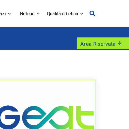
izi
Notizie
Qualità ed etica
Area Riservata