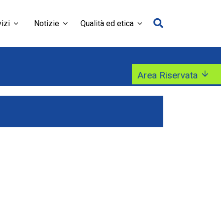
izi
Notizie
Qualità ed etica
Area Riservata