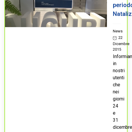
period
Nataliz
News
22
Dicembre
2015
Informia
in
nostri
utenti
che
nei
giorni
24
e
31
dicembr