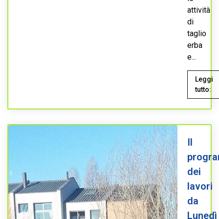
attività
di
taglio
erba
e...
Leggi
tutto:
Il
progr
dei
lavori
da
Lunedì