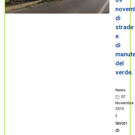
09
novem
di
strade
e
di
manute
del
verde.
News
07
Novembre
2015
I
lavori
di