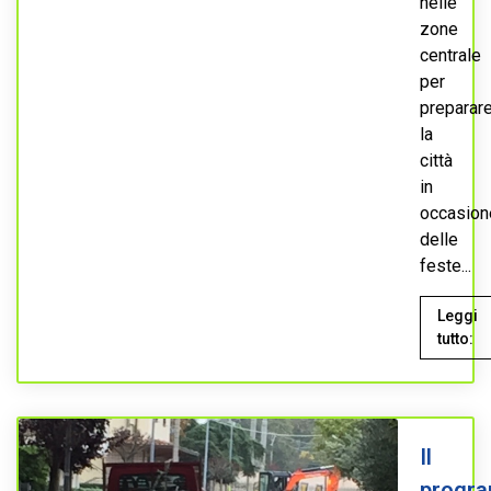
nelle
zone
centrale
per
preparar
la
città
in
occasion
delle
feste...
Leggi
tutto:
Il
progr