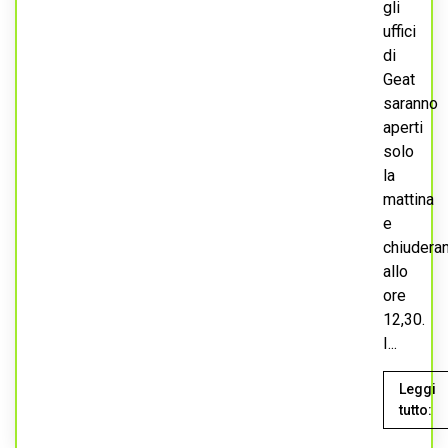
gli
uffici
di
Geat
saranno
aperti
solo
la
mattina
e
chiudera
allo
ore
12,30.
I...
Leggi
tutto: