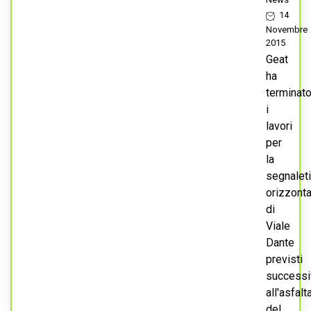
14
Novembre
2015
Geat
ha
terminat
i
lavori
per
la
segnalet
orizzonta
di
Viale
Dante
previsti
success
all'asfalt
del