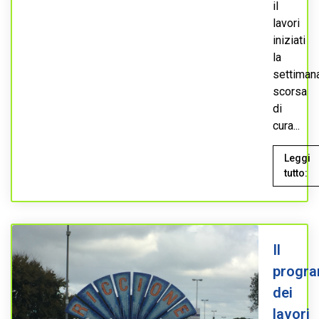
il
lavori
iniziati
la
settiman
scorsa
di
cura...
Leggi
tutto:
Il
progr
dei
lavori