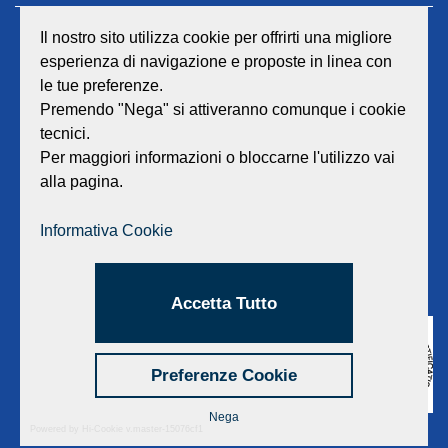
Il nostro sito utilizza cookie per offrirti una migliore
GEAT Srl
esperienza di navigazione e proposte in linea con
Sede legale e amministrativa:
le tue preferenze.
Viale Lombardia 17 - 47838 Riccione
Premendo "Nega" si attiveranno comunque i cookie
P.iva/Reg. Imp. Rimini n. 02418910408
Capitale sociale euro 12.233.943,00 I.V.
tecnici.
Per maggiori informazioni o bloccarne l'utilizzo vai
Centralino
0541 668011
alla pagina.
Fax: 0541 643613
E-mail:
info@geat.it
Informativa Cookie
©
GEAT Srl
| All Rights Reserved.
Accetta Tutto
Preferenze Cookie
Nega
Powered by Hi-Cookie v.master-15076cf1