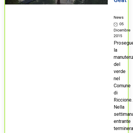
Geat
News
05
Dicembre
2015
Prosegu
la
manuten
del
verde
nel
Comune
di
Riccione.
Nella
settiman
entrante
terminer