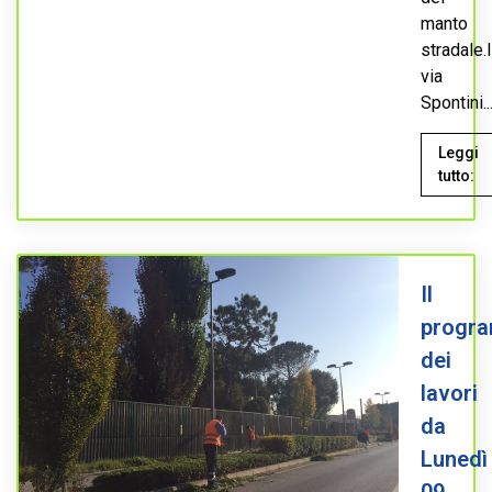
manto
stradale.
via
Spontini..
Leggi
tutto:
Il
progr
dei
lavori
da
Lunedì