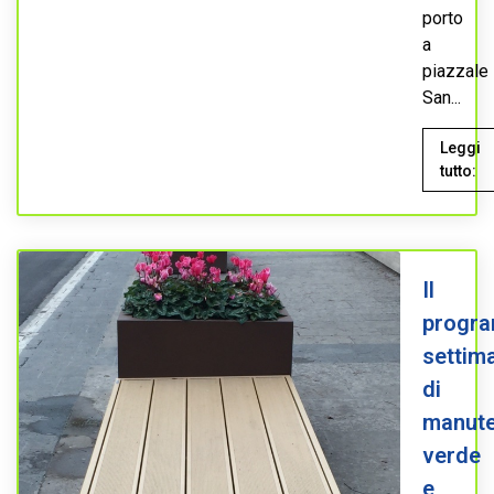
porto
a
piazzale
San...
Leggi
tutto:
Il
progr
settim
di
manute
verde
e