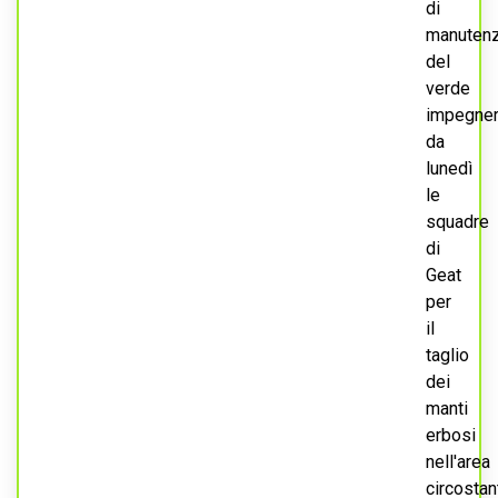
di
manuten
del
verde
impegne
da
lunedì
le
squadre
di
Geat
per
il
taglio
dei
manti
erbosi
nell'area
circostan