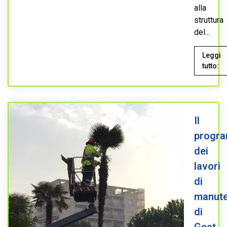
alla
struttura
del...
Leggi
tutto:
Il
progr
dei
lavori
di
manute
di