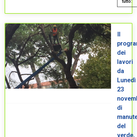
tutto:
Il
progr
dei
lavori
da
Lunedì
23
novem
di
manute
del
verde.