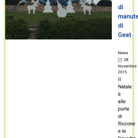
di
manute
di
Geat
News
28
Novembre
2015
Il
Natale
è
alle
porte
di
Riccone
e le