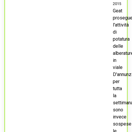
2015
Geat
prosegu
l'attività
di
potatura
delle
alberatur
in
viale
D'annunz
per
tutta
la
settimana
sono
invece
sospese
le