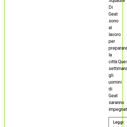
Squadre
Di
Geat
sono
al
lavoro
per
preparar
la
città.Que
settiman
gli
uomini
di
Geat
saranno
impegnati.
Leggi