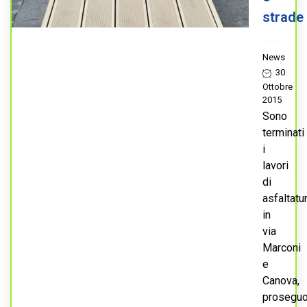
strade
News
30
Ottobre
2015
Sono
terminati
i
lavori
di
asfaltatu
in
via
Marconi
e
Canova,
prosegu