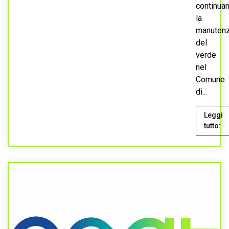
continua
la
manuten
del
verde
nel
Comune
di...
Leggi
tutto: