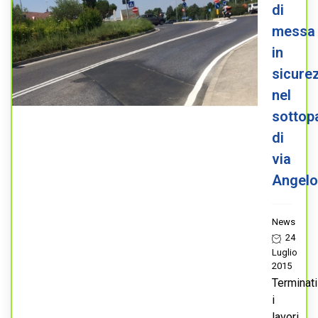
di
messa
in
sicure
nel
sottop
di
via
Angelo
News
24
Luglio
2015
Terminati
i
lavori