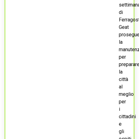
settiman
di
Ferragos
Geat
prosegu
la
manuten
per
preparar
la
città
al
meglio
per
i
cittadini
e
gli
ospiti