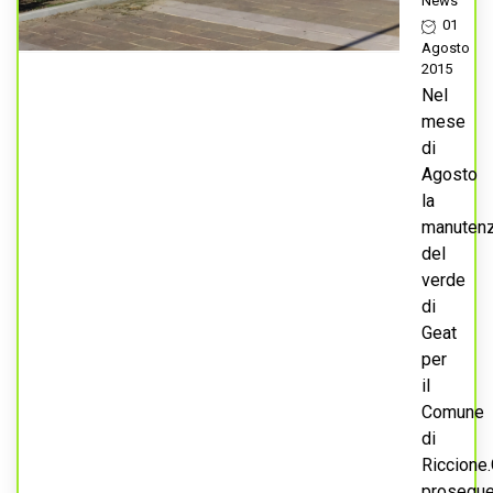
News
01
Agosto
2015
Nel
mese
di
Agosto
la
manuten
del
verde
di
Geat
per
il
Comune
di
Riccione
prosegu