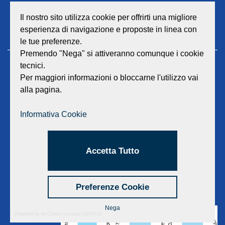
Il nostro sito utilizza cookie per offrirti una migliore
esperienza di navigazione e proposte in linea con
le tue preferenze.
Premendo "Nega" si attiveranno comunque i cookie
tecnici.
GEAT Srl
Per maggiori informazioni o bloccarne l'utilizzo vai
Sede legale e amministrativa:
alla pagina.
Viale Lombardia 17 - 47838 Riccione
P.iva/Reg. Imp. Rimini n. 02418910408
Capitale sociale euro 12.233.943,00 I.V.
Informativa Cookie
Centralino
0541 668011
Fax: 0541 643613
Accetta Tutto
E-mail:
info@geat.it
©
GEAT Srl
| All Rights Reserved.
Preferenze Cookie
Nega
Powered by Hi-Cookie v.master-15076cf1