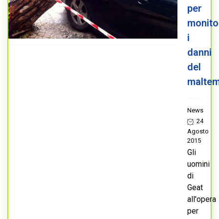
per
monito
i
danni
del
maltem
News
24
Agosto
2015
Gli
uomini
di
Geat
all'opera
per