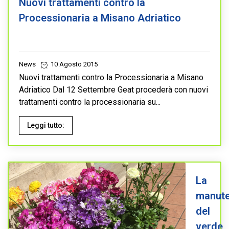
Nuovi trattamenti contro la
Processionaria a Misano Adriatico
News
10 Agosto 2015
Nuovi trattamenti contro la Processionaria a Misano
Adriatico Dal 12 Settembre Geat procederà con nuovi
trattamenti contro la processionaria su...
Leggi tutto:
La
manute
del
verde