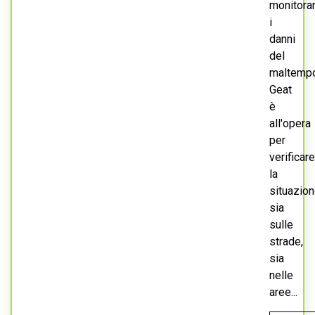
monitora
i
danni
del
maltempo
Geat
è
all'opera
per
verificare
la
situazio
sia
sulle
strade,
sia
nelle
aree...