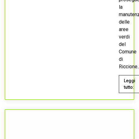
la
manuten
delle
aree
verdi
del
Comune
di
Riccione..
Leggi
tutto: