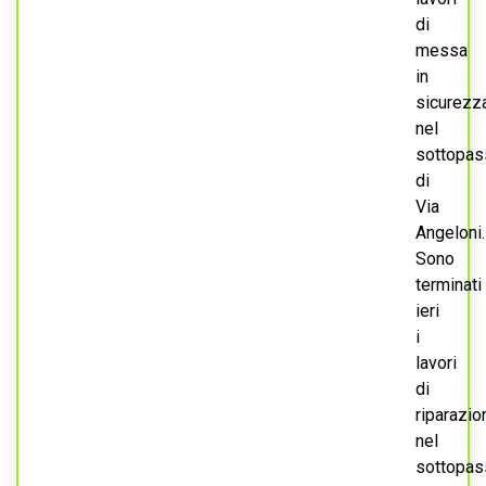
di
messa
in
sicurezz
nel
sottopas
di
Via
Angeloni.
Sono
terminati
ieri
i
lavori
di
riparazio
nel
sottopas