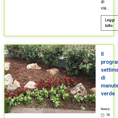
di
via...
Leggi
tutto:
Il
progr
settim
di
manute
verde
News
18