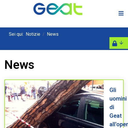
Sei qui:
Notizie
News
News
Gli
uomini
di
Geat
all'ope