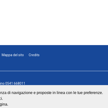
Mappa del sito
Credits
lino
0541 668011
541 643613
rienza di navigazione e proposte in linea con le tue preferenze.
info@geat.it
i.
 Srl
| All Rights Reserved.
gina.