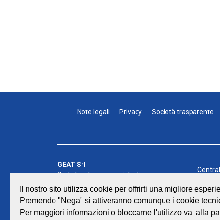
Note legali
Privacy
Società trasparente
GEAT Srl
Centra
Sede legale e amministrativa:
Fax: 0
Viale Lombardia 17 - 47838 Riccione
Il nostro sito utilizza cookie per offrirti una migliore espe
E-mail:
P.iva/Reg. Imp. Rimini n. 02418910408
Premendo "Nega" si attiveranno comunque i cookie tecnic
©
GEAT
Capitale sociale euro 12.233.943,00 I.V.
Per maggiori informazioni o bloccarne l'utilizzo vai alla pa