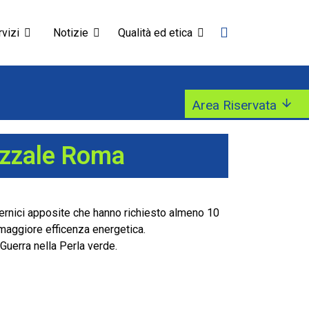
vizi
Notizie
Qualità ed etica
Area Riservata
iazzale Roma
 vernici apposite che hanno richiesto almeno 10
a maggiore efficenza energetica.
 Guerra nella Perla verde.