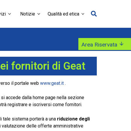
izi
Notizie
Qualità ed etica
Area Riservata
 fornitori di Geat
verso il portale web
www.geat.it
.
ui si accede dalla home page nella sezione
otrà registrare e iscriversi come fornitori.
i tale sistema porterà a una
riduzione degli
i valutazione delle offerte amministrative