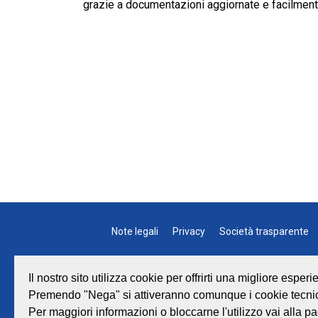
grazie a documentazioni aggiornate e facilmente
Note legali
Privacy
Società trasparente
Il nostro sito utilizza cookie per offrirti una migliore espe
Premendo "Nega" si attiveranno comunque i cookie tecnic
GEAT Srl
Per maggiori informazioni o bloccarne l'utilizzo vai alla pa
Centra