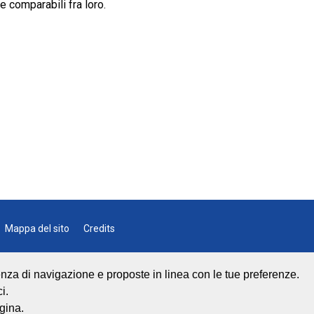
 comparabili fra loro.
Mappa del sito
Credits
rienza di navigazione e proposte in linea con le tue preferenze.
i.
gina.
lino
0541 668011