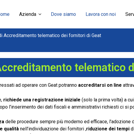
Home
Azienda
Dove siamo
Lavora con noi
Serv
i Accreditamento telematico dei fornitori di Geat
ccreditamento telematico dei
ressati ad operare con Geat potranno
accreditarsi
on line
attra
,
richiede una registrazione iniziale
(solo la prima volta) a c
opo l’inserimento dei dati fiscali e amministrativi richiesti ci si p
za
delle procedure sempre più moderno ed efficace, l'adozione d
 qualità
nell’individuazione dei fornitori ,
riduzione dei tempi
d