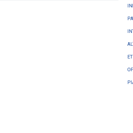
IN
PA
IN
AL
ET
OP
PI