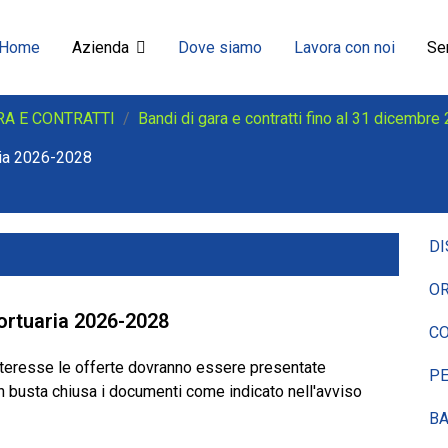
Home
Azienda
Dove siamo
Lavora con noi
Ser
RA E CONTRATTI
Bandi di gara e contratti fino al 31 dicembre
aria 2026-2028
DI
OR
 mortuaria 2026-2028
CO
nteresse le offerte dovranno essere presentate
P
n busta chiusa i documenti come indicato nell'avviso
BA