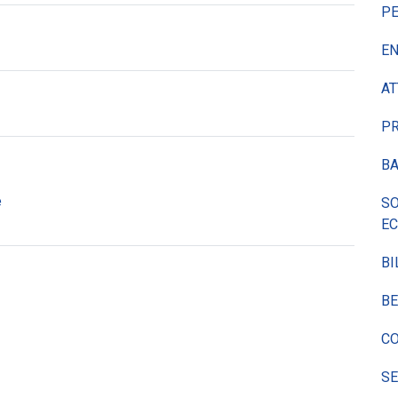
P
EN
AT
P
BA
e
SO
E
BI
BE
CO
SE