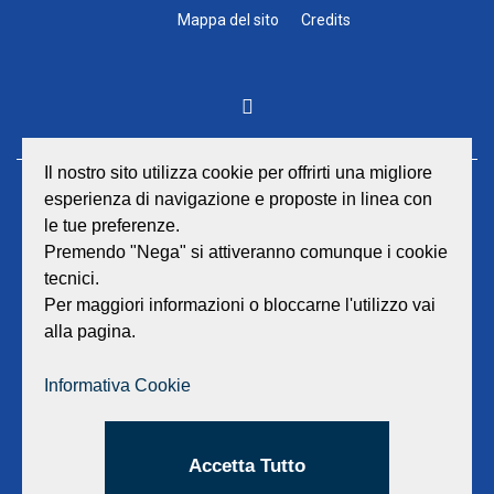
Mappa del sito
Credits
Il nostro sito utilizza cookie per offrirti una migliore
esperienza di navigazione e proposte in linea con
GEAT Srl
le tue preferenze.
Sede legale e amministrativa:
Viale Lombardia 17 - 47838 Riccione
Premendo "Nega" si attiveranno comunque i cookie
P.iva/Reg. Imp. Rimini n. 02418910408
tecnici.
Capitale sociale euro 12.233.943,00 I.V.
Per maggiori informazioni o bloccarne l'utilizzo vai
alla pagina.
Centralino
0541 668011
Fax: 0541 643613
Informativa Cookie
E-mail:
info@geat.it
©
GEAT Srl
| All Rights Reserved.
Accetta Tutto