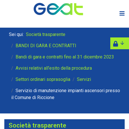
Sei qui:
Società trasparente
BANDI DI GARA E CONTRATTI
Bandi di gara e contratti fino al 31 dicembre 2023
Avvisi relativi all’esito della procedura
Settori ordinari soprasoglia
Servizi
Servizio di manutenzione impianti ascensori presso
il Comune di Riccione
Società trasparente