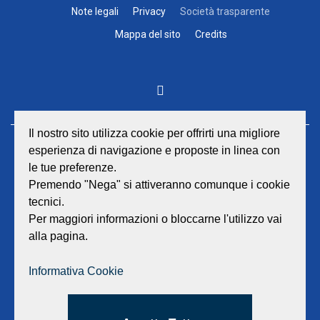
Note legali
Privacy
Società trasparente
Mappa del sito
Credits
Il nostro sito utilizza cookie per offrirti una migliore
esperienza di navigazione e proposte in linea con
GEAT Srl
le tue preferenze.
Sede legale e amministrativa:
Viale Lombardia 17 - 47838 Riccione
Premendo "Nega" si attiveranno comunque i cookie
P.iva/Reg. Imp. Rimini n. 02418910408
tecnici.
Capitale sociale euro 12.233.943,00 I.V.
Per maggiori informazioni o bloccarne l'utilizzo vai
alla pagina.
Centralino
0541 668011
Fax: 0541 643613
Informativa Cookie
E-mail:
info@geat.it
©
GEAT Srl
| All Rights Reserved.