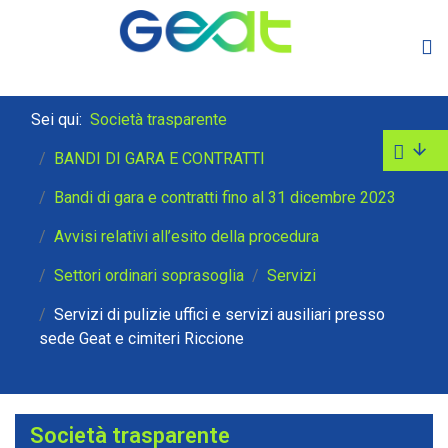
Sei qui:
Società trasparente
BANDI DI GARA E CONTRATTI
Bandi di gara e contratti fino al 31 dicembre 2023
Avvisi relativi all’esito della procedura
Settori ordinari soprasoglia
Servizi
Servizi di pulizie uffici e servizi ausiliari presso
sede Geat e cimiteri Riccione
Società trasparente