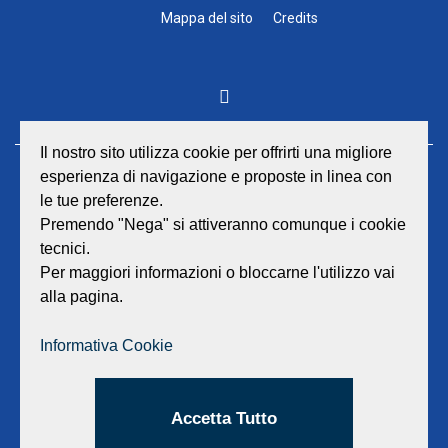
Mappa del sito
Credits
Il nostro sito utilizza cookie per offrirti una migliore
esperienza di navigazione e proposte in linea con
GEAT Srl
le tue preferenze.
Sede legale e amministrativa:
Premendo "Nega" si attiveranno comunque i cookie
Viale Lombardia 17 - 47838 Riccione
tecnici.
P.iva/Reg. Imp. Rimini n. 02418910408
Capitale sociale euro 12.233.943,00 I.V.
Per maggiori informazioni o bloccarne l'utilizzo vai
alla pagina.
Centralino
0541 668011
Fax: 0541 643613
Informativa Cookie
E-mail:
info@geat.it
©
GEAT Srl
| All Rights Reserved.
Accetta Tutto