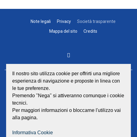
Note legali
Privacy
Società trasparente
Mappa del sito
Credits
Il nostro sito utilizza cookie per offrirti una migliore
esperienza di navigazione e proposte in linea con
GEAT Srl
le tue preferenze.
Sede legale e amministrativa:
Viale Lombardia 17 - 47838 Riccione
Premendo "Nega" si attiveranno comunque i cookie
P.iva/Reg. Imp. Rimini n. 02418910408
tecnici.
Capitale sociale euro 12.233.943,00 I.V.
Per maggiori informazioni o bloccarne l'utilizzo vai
alla pagina.
Centralino
0541 668011
Fax: 0541 643613
Informativa Cookie
E-mail:
info@geat.it