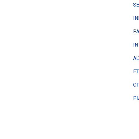
SE
IN
PA
IN
AL
ET
OP
PI