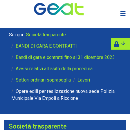
Sei qui:
Società trasparente
BANDI DI GARA E CONTRATTI
Bandi di gara e contratti fino al 31 dicembre 2023
Avvisi relativi all’esito della procedura
Settori ordinari soprasoglia
Lavori
Opere edili per realizzazione nuova sede Polizia
Municipale Via Empoli a Riccione
Società trasparente