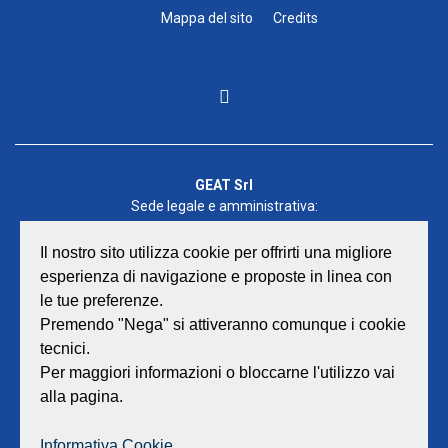
Mappa del sito
Credits
GEAT Srl
Sede legale e amministrativa:
Viale Lombardia 17 - 47838 Riccione
P.iva/Reg. Imp. Rimini n. 02418910408
Il nostro sito utilizza cookie per offrirti una migliore
Capitale sociale euro 12.233.943,00 I.V.
esperienza di navigazione e proposte in linea con
le tue preferenze.
Centralino
0541 668011
Premendo "Nega" si attiveranno comunque i cookie
Fax: 0541 643613
tecnici.
E-mail:
info@geat.it
Per maggiori informazioni o bloccarne l'utilizzo vai
©
GEAT Srl
| All Rights Reserved.
alla pagina.
Informativa Cookie