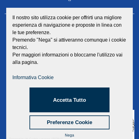
Il nostro sito utilizza cookie per offrirti una migliore
esperienza di navigazione e proposte in linea con
GEAT Srl
le tue preferenze.
Sede legale e amministrativa:
Viale Lombardia 17 - 47838 Riccione
Premendo "Nega" si attiveranno comunque i cookie
P.iva/Reg. Imp. Rimini n. 02418910408
tecnici.
Capitale sociale euro 12.233.943,00 I.V.
Per maggiori informazioni o bloccarne l'utilizzo vai
alla pagina.
Centralino
0541 668011
Fax: 0541 643613
Informativa Cookie
E-mail:
info@geat.it
©
GEAT Srl
| All Rights Reserved.
Accetta Tutto
Preferenze Cookie
Nega