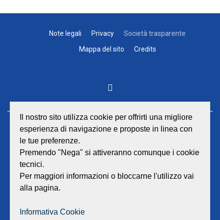
Note legali
Privacy
Società trasparente
Mappa del sito
Credits
Il nostro sito utilizza cookie per offrirti una migliore
esperienza di navigazione e proposte in linea con
GEAT Srl
le tue preferenze.
Sede legale e amministrativa:
Viale Lombardia 17 - 47838 Riccione
Premendo "Nega" si attiveranno comunque i cookie
P.iva/Reg. Imp. Rimini n. 02418910408
tecnici.
Capitale sociale euro 12.233.943,00 I.V.
Per maggiori informazioni o bloccarne l'utilizzo vai
alla pagina.
Centralino
0541 668011
Fax: 0541 643613
Informativa Cookie
E-mail:
info@geat.it