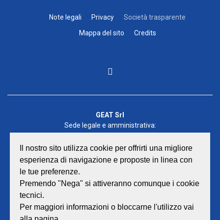
Note legali
Privacy
Società trasparente
Mappa del sito
Credits
GEAT Srl
Sede legale e amministrativa:
Viale Lombardia 17 - 47838 Riccione
P.iva/Reg. Imp. Rimini n. 02418910408
Il nostro sito utilizza cookie per offrirti una migliore
Capitale sociale euro 12.233.943,00 I.V.
esperienza di navigazione e proposte in linea con
le tue preferenze.
Centralino
0541 668011
Premendo "Nega" si attiveranno comunque i cookie
Fax: 0541 643613
tecnici.
E-mail:
info@geat.it
Per maggiori informazioni o bloccarne l'utilizzo vai
©
GEAT Srl
| All Rights Reserved.
alla pagina.