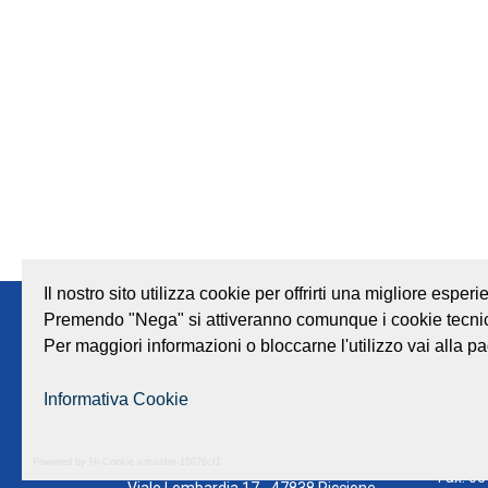
Il nostro sito utilizza cookie per offrirti una migliore espe
Premendo "Nega" si attiveranno comunque i cookie tecnic
Note legali
Privacy
Società trasparente
Per maggiori informazioni o bloccarne l'utilizzo vai alla pa
Informativa Cookie
GEAT Srl
Centra
Powered by Hi-Cookie v.master-15076cf1
Sede legale e amministrativa:
Fax: 0