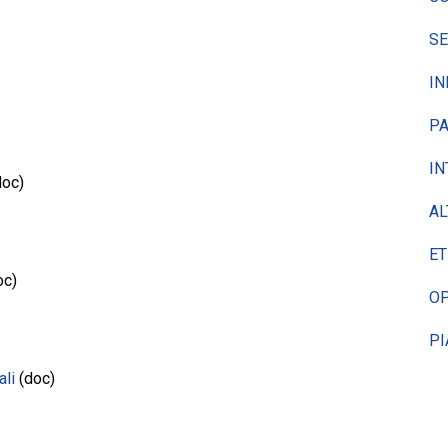
SE
IN
PA
IN
oc)
AL
ET
oc)
OP
PI
ali
(doc)