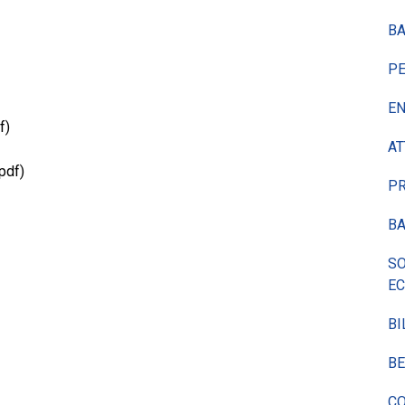
BA
P
EN
f)
AT
pdf)
P
BA
SO
E
BI
BE
CO