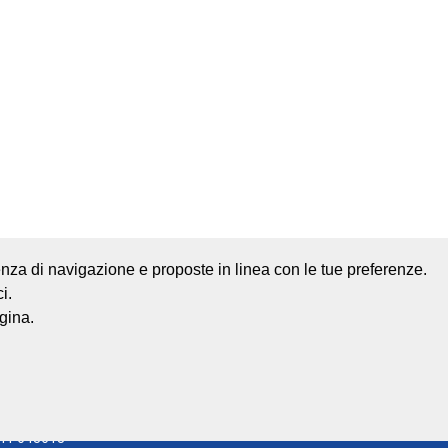
rienza di navigazione e proposte in linea con le tue preferenze.
i.
Mappa del sito
Credits
gina.
lino
0541 668011
541 643613