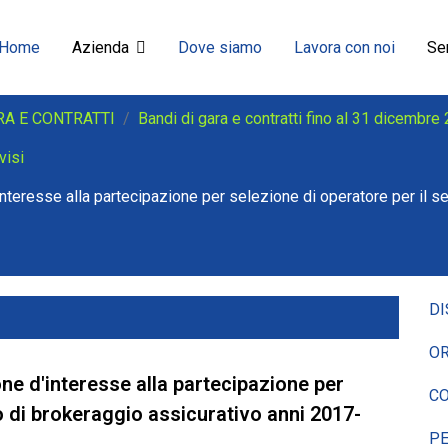
Home
Azienda
Dove siamo
Lavora con noi
Ser
RA E CONTRATTI
Bandi di gara e contratti fino al 31 dicembre
visi
nteresse alla partecipazione per selezione di operatore per il se
DI
OR
ne d'interesse alla partecipazione per
CO
io di brokeraggio assicurativo anni 2017-
P