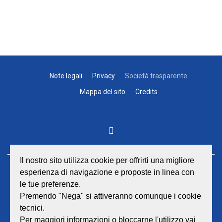
Note legali
Privacy
Società trasparente
Mappa del sito
Credits
Il nostro sito utilizza cookie per offrirti una migliore
esperienza di navigazione e proposte in linea con
GEAT Srl
le tue preferenze.
Sede legale e amministrativa:
Viale Lombardia 17 - 47838 Riccione
Premendo "Nega" si attiveranno comunque i cookie
P.iva/Reg. Imp. Rimini n. 02418910408
tecnici.
Capitale sociale euro 12.233.943,00 I.V.
Per maggiori informazioni o bloccarne l'utilizzo vai