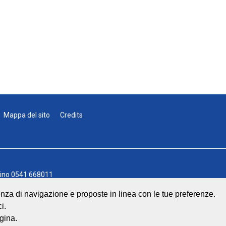
Mappa del sito
Credits
lino
0541 668011
541 643613
rienza di navigazione e proposte in linea con le tue preferenze.
info@geat.it
i.
 Srl
| All Rights Reserved.
gina.