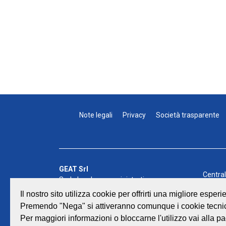
Note legali
Privacy
Società trasparente
GEAT Srl
Centra
Sede legale e amministrativa:
Fax: 0
Viale Lombardia 17 - 47838 Riccione
Il nostro sito utilizza cookie per offrirti una migliore espe
E-mail:
P.iva/Reg. Imp. Rimini n. 02418910408
Premendo "Nega" si attiveranno comunque i cookie tecnic
©
GEAT
Capitale sociale euro 12.233.943,00 I.V.
Per maggiori informazioni o bloccarne l'utilizzo vai alla pa