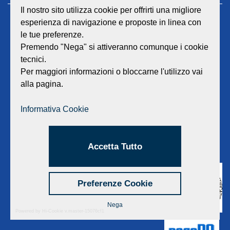
Il nostro sito utilizza cookie per offrirti una migliore
esperienza di navigazione e proposte in linea con
GEAT Srl
le tue preferenze.
Sede legale e amministrativa:
Viale Lombardia 17 - 47838 Riccione
Premendo "Nega" si attiveranno comunque i cookie
P.iva/Reg. Imp. Rimini n. 02418910408
tecnici.
Capitale sociale euro 12.233.943,00 I.V.
Per maggiori informazioni o bloccarne l'utilizzo vai
alla pagina.
Centralino
0541 668011
Fax: 0541 643613
Informativa Cookie
E-mail:
info@geat.it
©
GEAT Srl
| All Rights Reserved.
Accetta Tutto
Preferenze Cookie
Nega
Powered by Hi-Cookie v.master-15076cf1