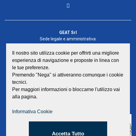
GEAT Srl
Sede legale e amministrativa:
Viale Lombardia 17 - 47838 Riccione
P.iva/Reg. Imp. Rimini n. 02418910408
Il nostro sito utilizza cookie per offrirti una migliore
Capitale sociale euro 12.233.943,00 I.V.
esperienza di navigazione e proposte in linea con
le tue preferenze.
Centralino
0541 668011
Premendo "Nega" si attiveranno comunque i cookie
Fax: 0541 643613
tecnici.
E-mail:
info@geat.it
Per maggiori informazioni o bloccarne l'utilizzo vai
©
GEAT Srl
| All Rights Reserved.
alla pagina.
Informativa Cookie
Accetta Tutto