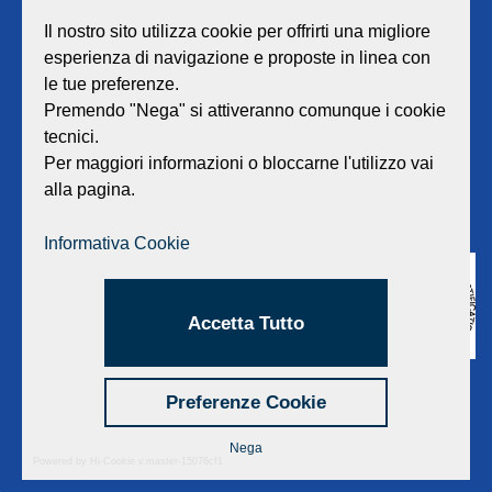
Viale Lombardia 17 - 47838 Riccione
P.iva/Reg. Imp. Rimini n. 02418910408
Il nostro sito utilizza cookie per offrirti una migliore
Capitale sociale euro 12.233.943,00 I.V.
esperienza di navigazione e proposte in linea con
le tue preferenze.
Centralino
0541 668011
Premendo "Nega" si attiveranno comunque i cookie
Fax: 0541 643613
tecnici.
E-mail:
info@geat.it
Per maggiori informazioni o bloccarne l'utilizzo vai
©
GEAT Srl
| All Rights Reserved.
alla pagina.
Informativa Cookie
Accetta Tutto
Preferenze Cookie
Nega
Powered by Hi-Cookie v.master-15076cf1