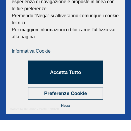
esperienza di navigazione e proposte in linea con
le tue preferenze.
Premendo "Nega" si attiveranno comunque i cookie
tecnici.
Per maggiori informazioni o bloccarne l'utilizzo vai
alla pagina.
GEAT Srl
Informativa Cookie
Sede legale e amministrativa:
Viale Lombardia 17 - 47838 Riccione
P.iva/Reg. Imp. Rimini n. 02418910408
Accetta Tutto
Capitale sociale euro 12.233.943,00 I.V.
Centralino
0541 668011
Fax: 0541 643613
Preferenze Cookie
E-mail:
info@geat.it
©
GEAT Srl
| All Rights Reserved.
Nega
Powered by Hi-Cookie v.master-15076cf1