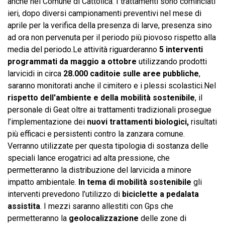
anche nel Comune di Cattolica. I trattamenti sono cominciati
ieri, dopo diversi campionamenti preventivi nel mese di
aprile per la verifica della presenza di larve, presenza sino
ad ora non pervenuta per il periodo più piovoso rispetto alla
media del periodo.Le attività riguarderanno
5 interventi
programmati da maggio a ottobre
utilizzando prodotti
larvicidi in circa
28.000 caditoie sulle aree pubbliche
,
saranno monitorati anche il cimitero e i plessi scolastici.Nel
rispetto dell'ambiente e della mobilità sostenibile
, il
personale di Geat oltre ai trattamenti tradizionali prosegue
l’implementazione dei
nuovi trattamenti biologici,
risultati
più efficaci e persistenti contro la zanzara comune.
Verranno utilizzate per questa tipologia di sostanza delle
speciali lance erogatrici ad alta pressione, che
permetteranno la distribuzione del larvicida a minore
impatto ambientale.
In tema di mobilità sostenibile
gli
interventi prevedono l’utilizzo di
biciclette a pedalata
assistita
. I mezzi saranno allestiti con Gps che
permetteranno la
geolocalizzazione
delle zone di