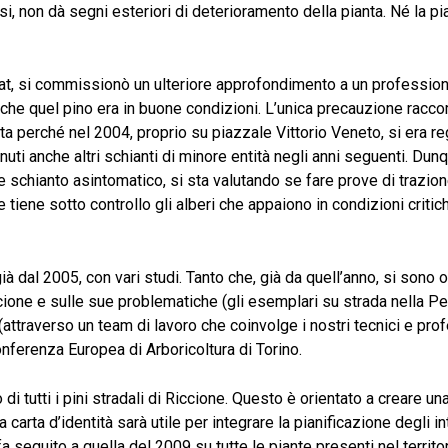
si, non dà segni esteriori di deterioramento della pianta. Né la 
at, si commissionò un ulteriore approfondimento a un profession
tò che quel pino era in buone condizioni. L’unica precauzione racco
 perché nel 2004, proprio su piazzale Vittorio Veneto, si era reg
i anche altri schianti di minore entità negli anni seguenti. Dunqu
e schianto asintomatico, si sta valutando se fare prove di trazion
e tiene sotto controllo gli alberi che appaiono in condizioni crit
già dal 2005, con vari studi. Tanto che, già da quell’anno, si sono 
ccione e sulle sue problematiche (gli esemplari su strada nella Per
ttraverso un team di lavoro che coinvolge i nostri tecnici e profe
nferenza Europea di Arboricoltura di Torino.
di tutti i pini stradali di Riccione. Questo è orientato a creare una 
 carta d’identità sarà utile per integrare la pianificazione degli in
a seguito a quella del 2009 su tutte le piante presenti nel territ