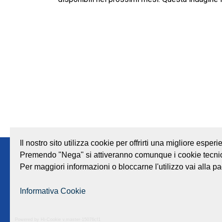
Il nostro sito utilizza cookie per offrirti una migliore espe
Premendo "Nega" si attiveranno comunque i cookie tecnic
Note legali
Privacy
Società trasparente
Per maggiori informazioni o bloccarne l'utilizzo vai alla pa
Informativa Cookie
GEAT Srl
Centra
Powered by Hi-Cookie v.master-15076cf1
Sede legale e amministrativa: