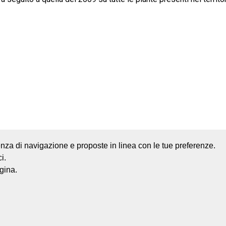
rienza di navigazione e proposte in linea con le tue preferenze.
i.
Mappa del sito
Credits
gina.
lino
0541 668011