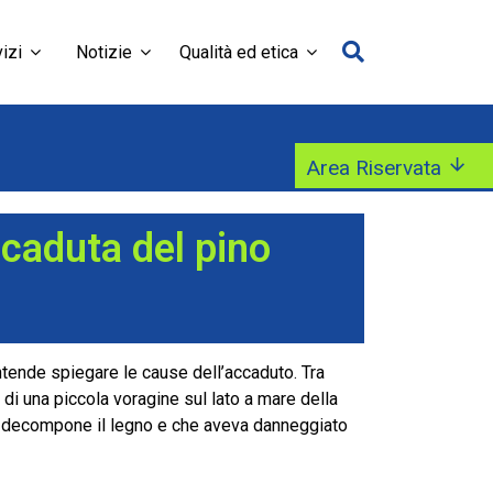
izi
Notizie
Qualità ed etica
Area Riservata
a caduta del pino
 intende spiegare le cause dell’accaduto. Tra
a di una piccola voragine sul lato a mare della
che decompone il legno e che aveva danneggiato