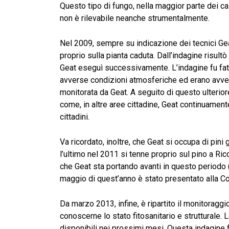
Questo tipo di fungo, nella maggior parte dei ca
non è rilevabile neanche strumentalmente.
Nel 2009, sempre su indicazione dei tecnici Ge
proprio sulla pianta caduta. Dall’indagine risul
Geat eseguì successivamente. L’indagine fu fatta
avverse condizioni atmosferiche ed erano avvenut
monitorata da Geat. A seguito di questo ulterior
come, in altre aree cittadine, Geat continuament
cittadini.
Va ricordato, inoltre, che Geat si occupa di pini 
l’ultimo nel 2011 si tenne proprio sul pino a Ri
che Geat sta portando avanti in questo periodo (a
maggio di quest’anno è stato presentato alla Co
Da marzo 2013, infine, è ripartito il monitoraggio 
conoscerne lo stato fitosanitario e strutturale. La
disponibili nei prossimi mesi. Questa indagine f