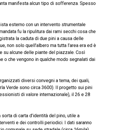
pianta manifesta alcun tipo di sofferenza. Spesso
ista esterno con un intervento strumentale
mandata fu la ripulitura dai rami secchi cosa che
istrata la caduta di due pini a causa delle
e, non solo quell’albero ma tutta l’area era ed è
e su alcune delle piante del piazzale. Così
iche o che vengono in qualche modo segnalati dai
organizzati diversi convegni a tema, dei quali,
la Verde sono circa 3600). Il progetto sui pini
ssionisti di valore internazionale), il 26 e 28
sorta di carta d’identità del pino, utile a
terventi e dei controlli periodici. I dati saranno
orio comunale su sede stradale (circa 16mila).